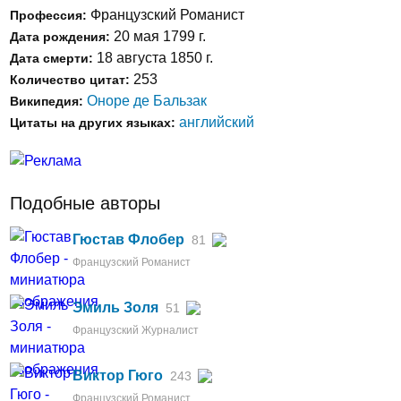
Французский Романист
Профессия:
20 мая 1799 г.
Дата рождения:
18 августа 1850 г.
Дата смерти:
253
Количество цитат:
Оноре де Бальзак
Википедия:
английский
Цитаты на других языках:
Подобные авторы
Гюстав Флобер
81
Французский Романист
Эмиль Золя
51
Французский Журналист
Виктор Гюго
243
Французский Романист