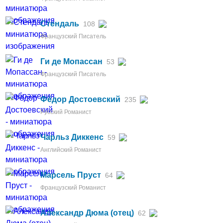
Стендаль
108
Французский Писатель
Ги де Мопассан
53
Французский Писатель
Фёдор Достоевский
235
Русский Романист
Чарльз Диккенс
59
Английский Романист
Марсель Пруст
64
Французский Романист
Александр Дюма (отец)
62