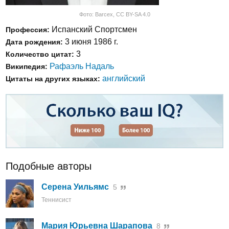
Фото:
Barcex
,
CC BY-SA 4.0
Испанский Спортсмен
Профессия:
3 июня 1986 г.
Дата рождения:
3
Количество цитат:
Рафаэль Надаль
Википедия:
английский
Цитаты на других языках:
Подобные авторы
Серена Уильямс
5
Теннисист
Мария Юрьевна Шарапова
8