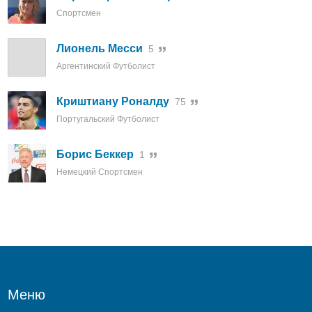
Спортсмен
Лионель Месси
5
Аргентинский Футболист
Криштиану Роналду
75
Португальский Футболист
Борис Беккер
1
Немецкий Спортсмен
Меню