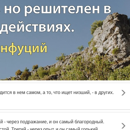
ится в нем самом, а то, что ищет низший, - в других.
й - через подражание, и он самый благородный.
той. Третий - через опыт, и он самый горький.