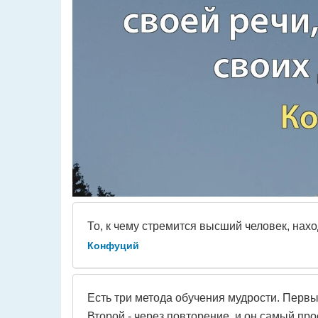
То, к чему стремится высший человек, наход
Конфуций
Есть три метода обучения мудрости. Первы
Второй - через повторение, и он самый прос