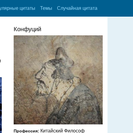
улярные цитаты
Темы
Случайная цитата
Конфуций
м
Китайский Философ
Профессия: