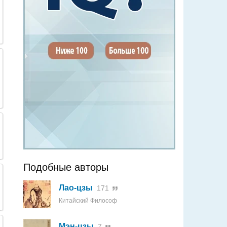
Подобные авторы
Лао-цзы
171
Китайский Философ
Мэн-цзы
7