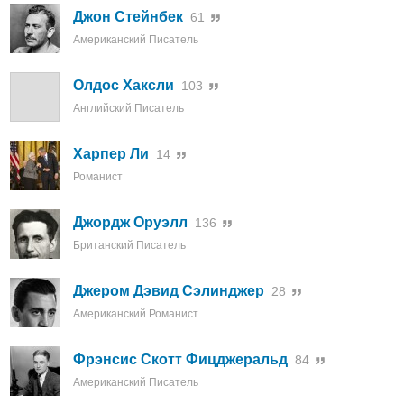
Джон Стейнбек
61
Американский Писатель
Олдос Хаксли
103
Английский Писатель
Харпер Ли
14
Романист
Джордж Оруэлл
136
Британский Писатель
Джером Дэвид Сэлинджер
28
Американский Романист
Фрэнсис Скотт Фицджеральд
84
Американский Писатель