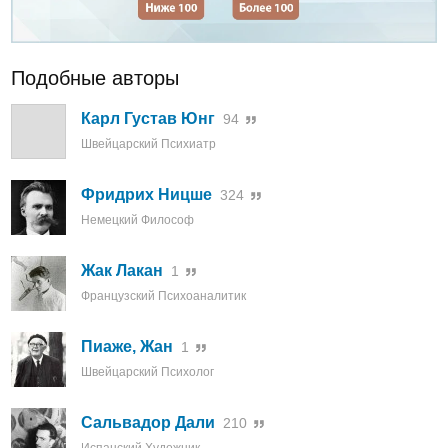
Подобные авторы
Карл Густав Юнг
94
Швейцарский Психиатр
Фридрих Ницше
324
Немецкий Философ
Жак Лакан
1
Французский Психоаналитик
Пиаже, Жан
1
Швейцарский Психолог
Сальвадор Дали
210