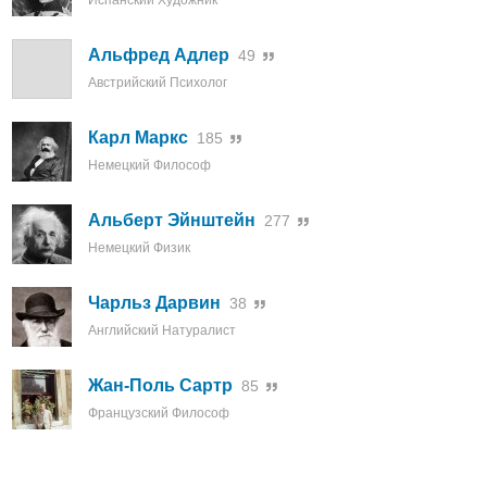
Испанский Художник
Альфред Адлер
49
Австрийский Психолог
Карл Маркс
185
Немецкий Философ
Альберт Эйнштейн
277
Немецкий Физик
Чарльз Дарвин
38
Английский Натуралист
Жан-Поль Сартр
85
Французский Философ