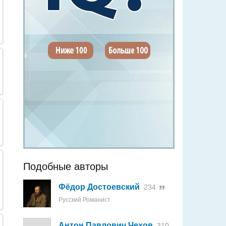
Подобные авторы
Фёдор Достоевский
234
Русский Романист
Антон Павлович Чехов
310