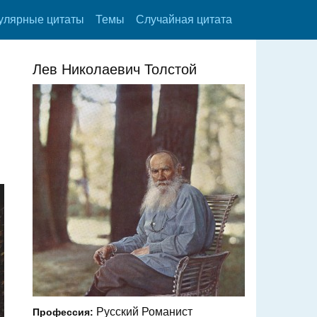
улярные цитаты
Темы
Случайная цитата
Лев Николаевич Толстой
Русский Романист
Профессия: