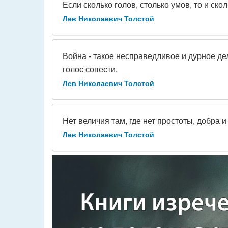
Если сколько голов, столько умов, то и ско
Лев Николаевич Толстой
Война - такое несправедливое и дурное дел
голос совести.
Лев Николаевич Толстой
Нет величия там, где нет простоты, добра 
Лев Николаевич Толстой