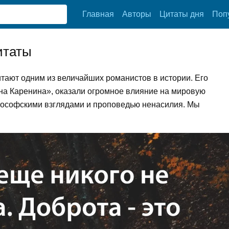
Главная
Авторы
Цитаты дня
Поп
итаты
итают одним из величайших романистов в истории. Его
нна Каренина», оказали огромное влияние на мировую
илософскими взглядами и проповедью ненасилия. Мы