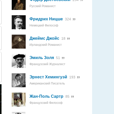
Русский Романист
Фридрих Ницше
324
Немецкий Философ
Джеймс Джойс
18
Ирландский Романист
Эмиль Золя
51
Французский Журналист
Эрнест Хемингуэй
193
Американский Писатель
Жан-Поль Сартр
85
Французский Философ