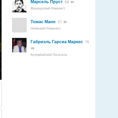
Марсель Пруст
64
Французский Романист
Томас Манн
57
Немецкий Романист
Габриэль Гарсиа Маркес
76
Колумбийский Писатель