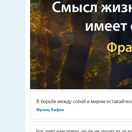
В борьбе между собой и миром оставайтесь
Франц Кафка
Бог даёт нам орехи, но он не лущит их за на