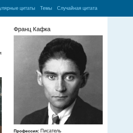
улярные цитаты
Темы
Случайная цитата
Франц Кафка
и
Писатель
Профессия: