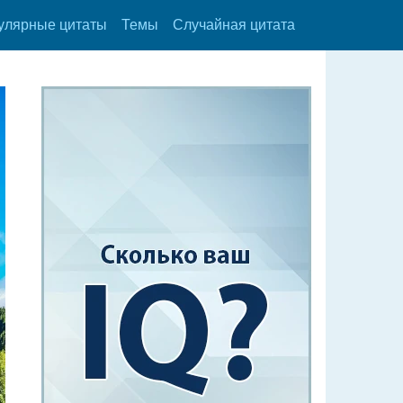
улярные цитаты
Темы
Случайная цитата