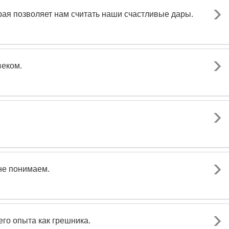
орая позволяет нам считать наши счастливые дары.
веком.
не понимаем.
его опыта как грешника.