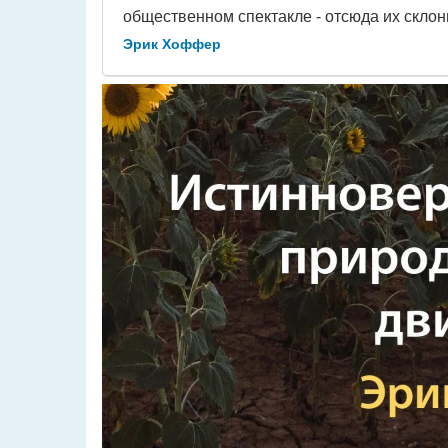
общественном спектакле - отсюда их скло
Эрик Хоффер