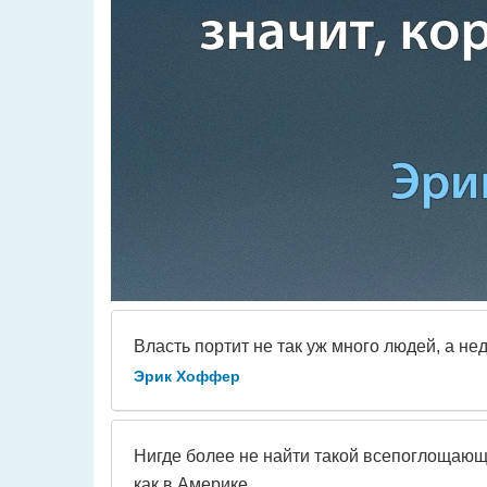
Власть портит не так уж много людей, а не
Эрик Хоффер
Нигде более не найти такой всепоглощающ
как в Америке.