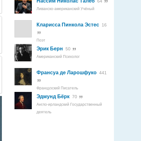
Нассим Николас Талеб
64
Ливанско-американский Учёный
Кларисса Пинкола Эстес
16
Поэт
Эрик Берн
50
Американский Психолог
Франсуа де Ларошфуко
441
Французский Писатель
Эдмунд Бёрк
70
Англо-ирландский Государственный
деятель