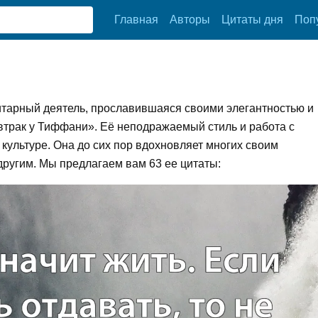
Главная
Авторы
Цитаты дня
Поп
итарный деятель, прославившаяся своими элегантностью и
втрак у Тиффани». Её неподражаемый стиль и работа с
ультуре. Она до сих пор вдохновляет многих своим
другим. Мы предлагаем вам 63 ее цитаты: