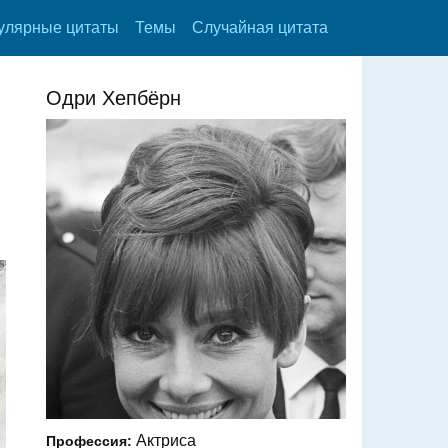
улярные цитаты
Темы
Случайная цитата
Одри Хепбёрн
Актриса
Профессия: