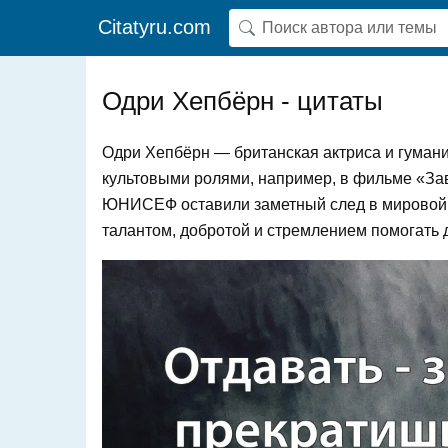
Citatyru.com
Одри Хепбёрн - цитаты
Одри Хепбёрн — британская актриса и гуман
культовыми ролями, например, в фильме «За
ЮНИСЕФ оставили заметный след в мировой к
талантом, добротой и стремлением помогать 