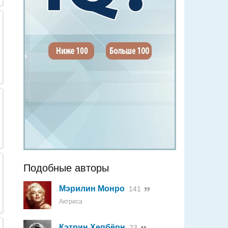
Подобные авторы
Мэрилин Монро
141
Актриса
Кэтрин Хепбёрн
23