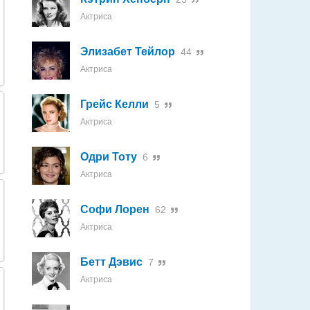
Актриса
Элизабет Тейлор
44
Актриса
Грейс Келли
5
Актриса
Одри Тоту
6
Актриса
Софи Лорен
62
Актриса
Бетт Дэвис
7
Актриса