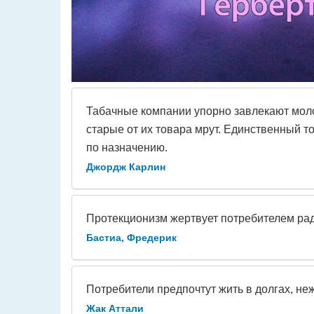
Табачные компании упорно завлекают мол
старые от их товара мрут. Единственный т
по назначению.
Джордж Карлин
Протекционизм жертвует потребителем ради
Бастиа, Фредерик
Потребители предпочтут жить в долгах, неж
Жак Аттали